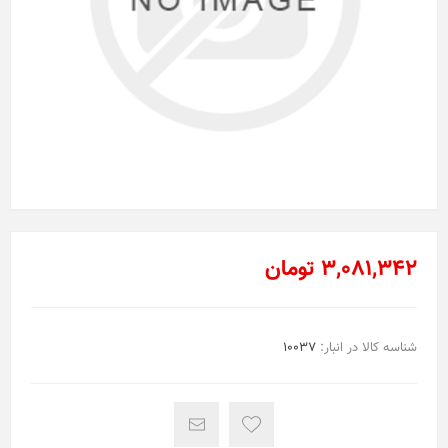
3,081,342 تومان
شناسه کالا در انبار:
10037