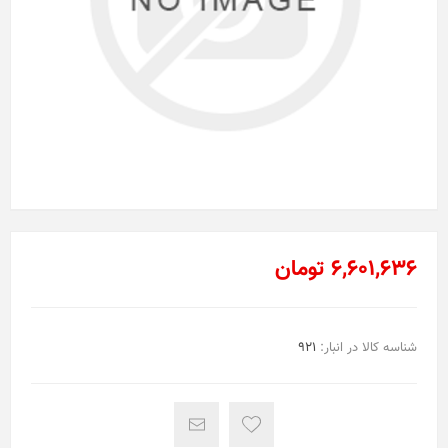
6,601,636 تومان
شناسه کالا در انبار:
921