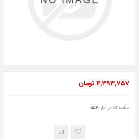
4,393,757 تومان
شناسه کالا در انبار:
1154