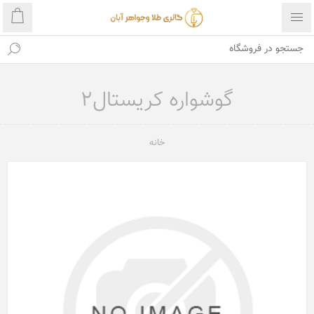
گوشواره کریستال2
خانه