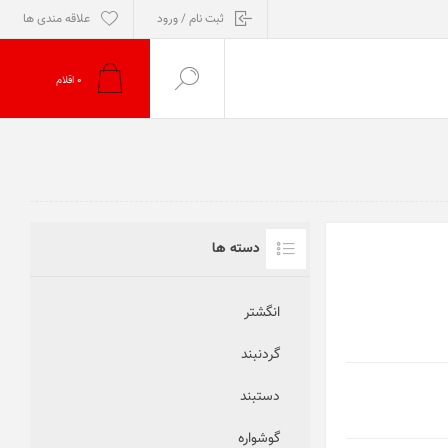
ثبت نام / ورود
علاقه مندی ها
0
اقلام
دسته ها
انگشتر
گردنبند
دستبند
گوشواره