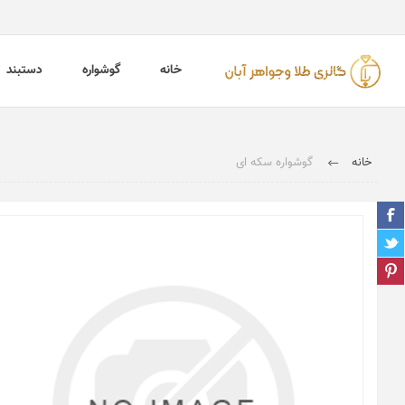
خانه
گوشواره
دستبند
خانه
گوشواره سکه ای