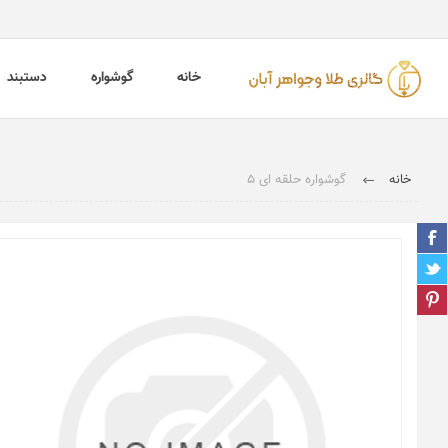
خانه
گوشواره
دستبند
خانه
گوشواره حلقه ای 5