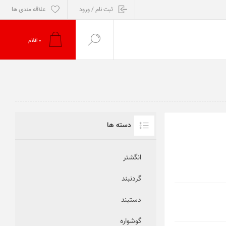
ثبت نام / ورود
علاقه مندی ها
0
اقلام
دسته ها
انگشتر
گردنبند
دستبند
گوشواره