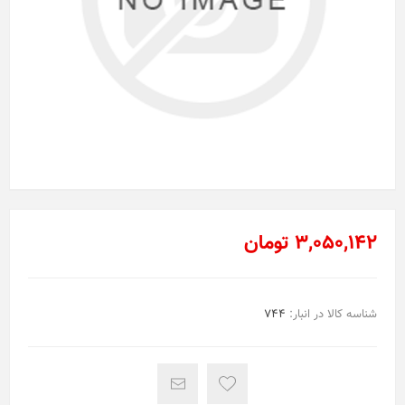
3,050,142 تومان
شناسه کالا در انبار:
744