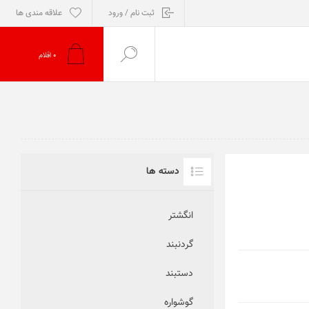
ثبت نام / ورود
علاقه مندی ها
0
اقلام
دسته ها
انگشتر
گردنبند
دستبند
گوشواره