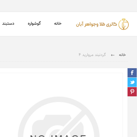
خانه
گوشواره
دستبند
خانه
گردنبند مروارید 4