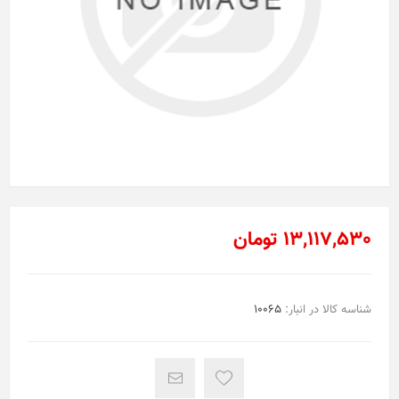
13,117,530 تومان
شناسه کالا در انبار:
10065