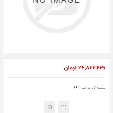
24,822,669 تومان
شناسه کالا در انبار:
663