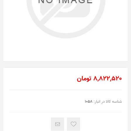
8,822,520 تومان
شناسه کالا در انبار:
1058