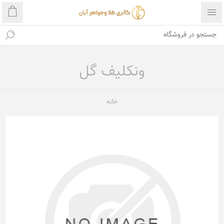
ونکلیف گل
خانه