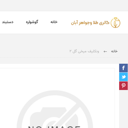
خانه
گوشواره
دستبند
خانه
ونکلیف میخی گل 2