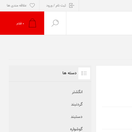
ثبت نام / ورود
علاقه مندی ها
0
اقلام
دسته ها
انگشتر
گردنبند
دستبند
گوشواره