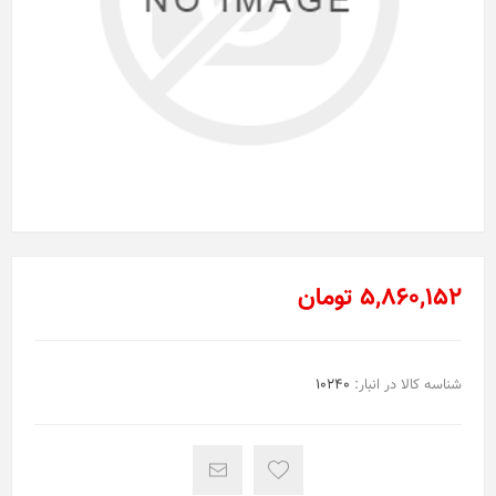
5,860,152 تومان
شناسه کالا در انبار:
10240