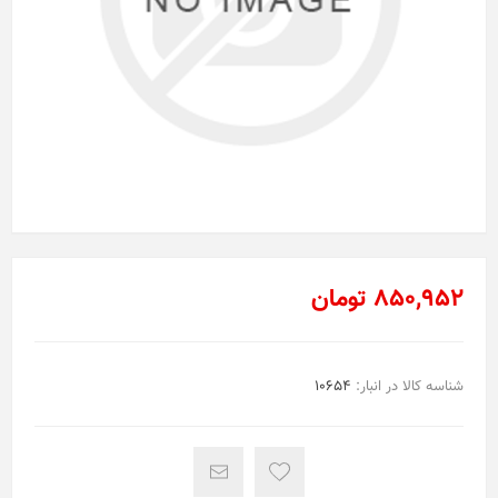
850,952 تومان
شناسه کالا در انبار:
10654