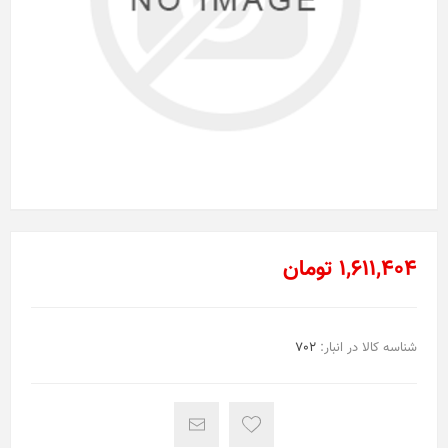
1,611,404 تومان
شناسه کالا در انبار:
702