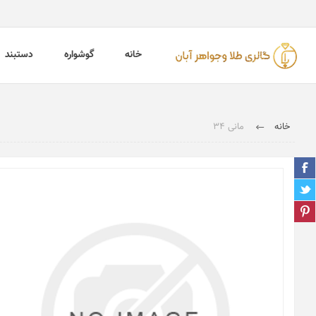
خانه
گوشواره
دستبند
خانه
مانی 34