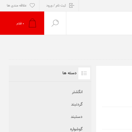
ثبت نام / ورود
علاقه مندی ها
0
اقلام
دسته ها
انگشتر
گردنبند
دستبند
گوشواره