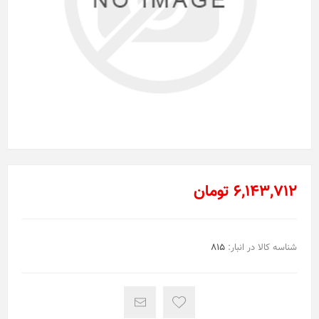
6,143,712 تومان
شناسه کالا در انبار:
815