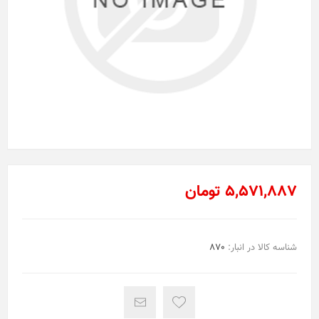
5,571,887 تومان
شناسه کالا در انبار:
870