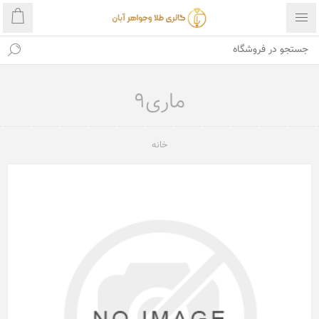
ماری9
خانه