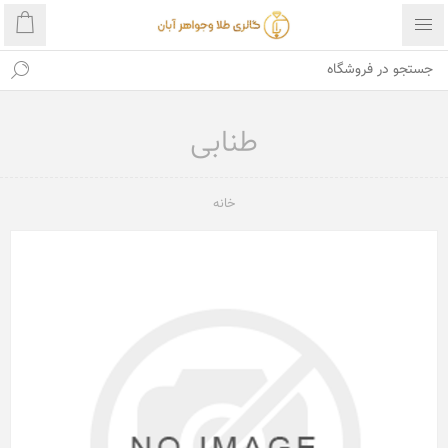
طنابی
خانه