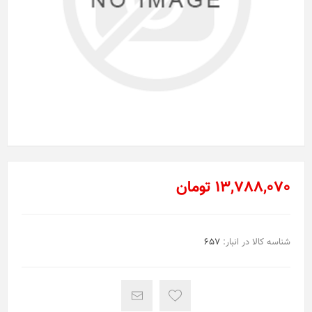
13,788,070 تومان
شناسه کالا در انبار:
657