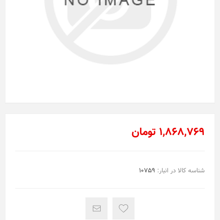
1,868,769 تومان
شناسه کالا در انبار:
10759