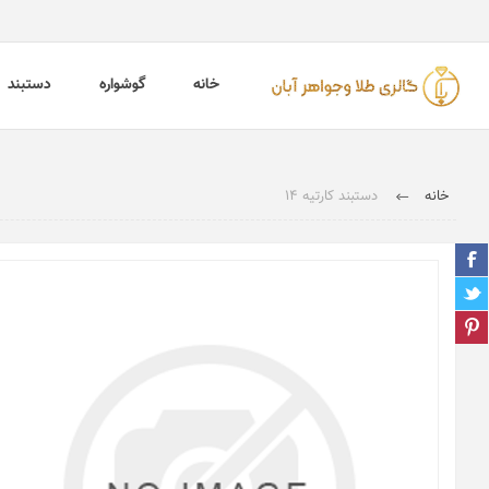
خانه
گوشواره
دستبند
خانه
دستبند کارتیه 14