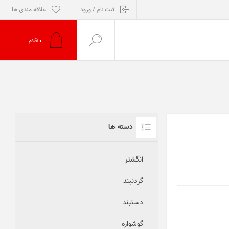
ثبت نام / ورود
علاقه مندی ها
0
اقلام
دسته ها
انگشتر
گردنبند
دستبند
گوشواره