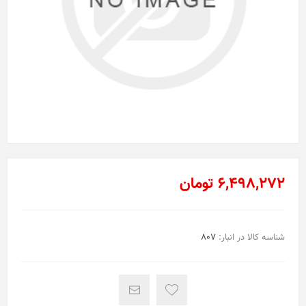
6,498,272 تومان
شناسه کالا در انبار:
807