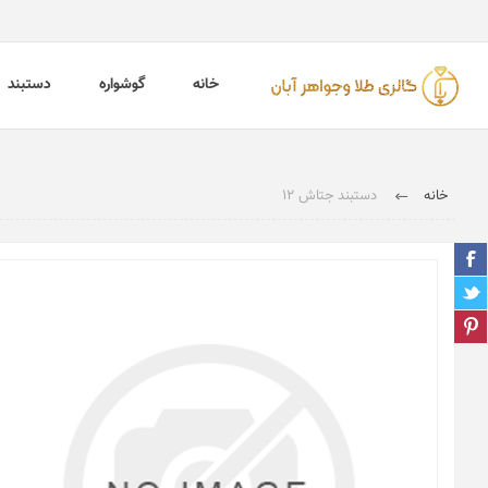
خانه
گوشواره
دستبند
خانه
دستبند جتاش 12