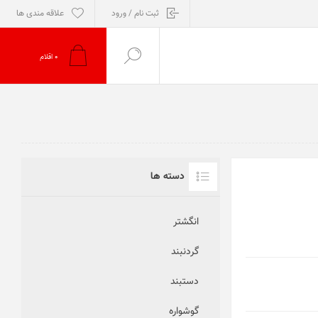
ثبت نام / ورود
علاقه مندی ها
0
اقلام
دسته ها
انگشتر
گردنبند
دستبند
گوشواره