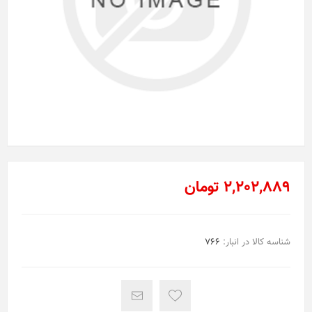
2,202,889 تومان
شناسه کالا در انبار:
766