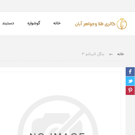
خانه
گوشواره
دستبند
خانه
بنگل البرنادو 3