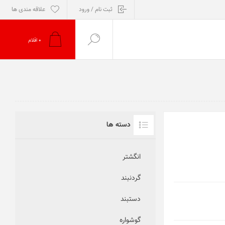
ثبت نام / ورود
علاقه مندی ها
0
اقلام
دسته ها
انگشتر
گردنبند
دستبند
گوشواره