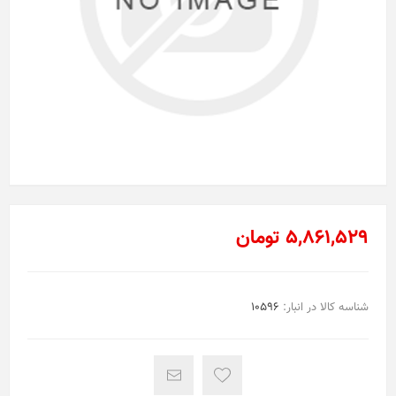
5,861,529 تومان
شناسه کالا در انبار:
10596