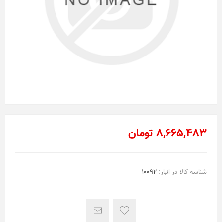
8,665,483 تومان
شناسه کالا در انبار:
10092