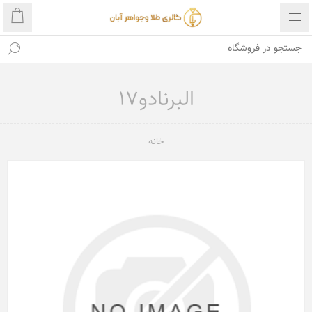
البرنادو17
خانه