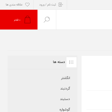
ثبت نام / ورود
علاقه مندی ها
0
اقلام
دسته ها
انگشتر
گردنبند
دستبند
گوشواره