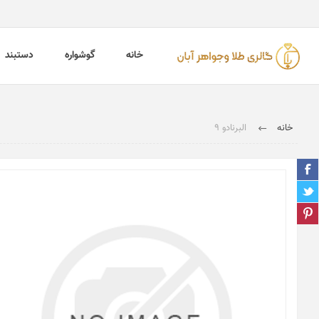
خانه
گوشواره
دستبند
خانه
البرنادو 9